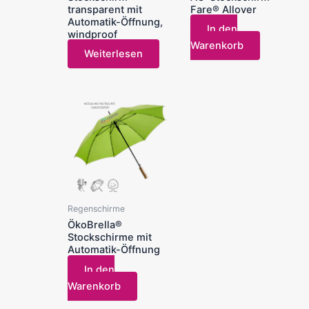
transparent mit
Fare® Allover
Automatik-Öffnung,
In den
windproof
Warenkorb
Weiterlesen
Regenschirme
ÖkoBrella®
Stockschirme mit
Automatik-Öffnung
In den
Warenkorb