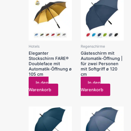
Hotels
Regenschirme
Eleganter
Gästeschirm mit
Stockschirm FARE®
Automatik-Öffnung |
Doubleface mit
für zwei Personen
Automatik-Öffnung ø
mit Softgriff ø 120
105 cm
cm
In den
In den
Warenkorb
Warenkorb