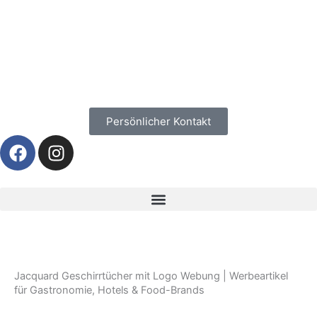
Zum
Inhalt
springen
Persönlicher Kontakt
F
I
a
n
c
s
e
t
b
a
o
g
o
r
k
a
Jacquard Geschirrtücher mit Logo Webung | Werbeartikel
m
für Gastronomie, Hotels & Food-Brands