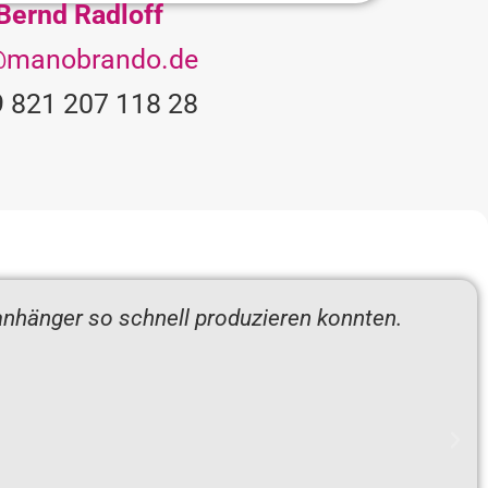
Bernd Radloff
@manobrando.de
 821 207 118 28
anhänger so schnell produzieren konnten.
"
p
K
K
a