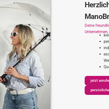
Herzlic
ManoBr
Deine freundli
Unternehmen,
kr
pe
ind
exc
We
Qua
jetzt anru
persönliche