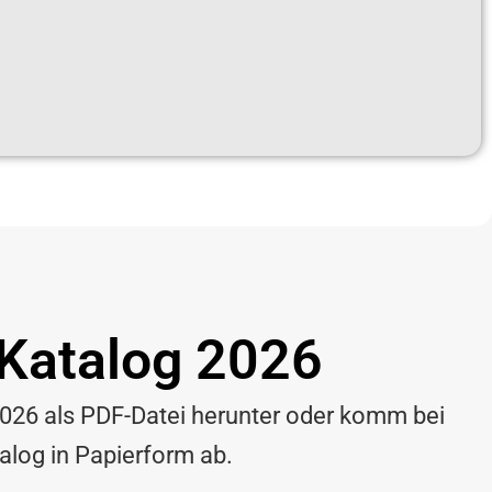
R
E
 Katalog 2026
 2026 als PDF-Datei herunter oder komm bei
nalog in Papierform ab.