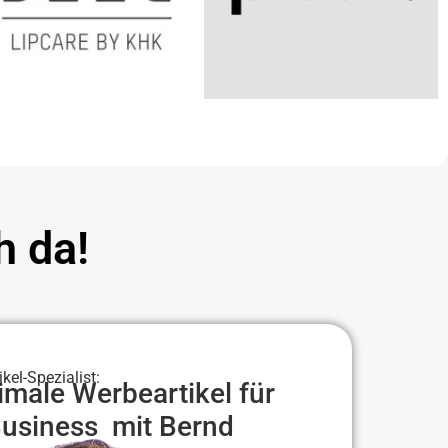
h da!
el-Spezialist:
imale Werbeartikel für
Business mit Bernd