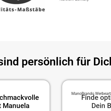
sind persönlich für Dic
ManoBrando Werbeartik
schmackvolle
Finde opt
t Manuela
Dein 