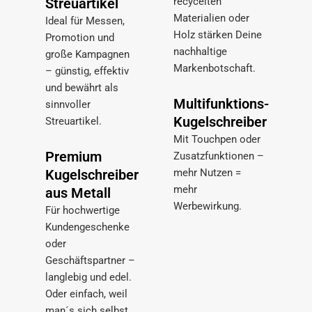
Streuartikel
recycelten
Materialien oder
Ideal für Messen,
Holz stärken Deine
Promotion und
nachhaltige
große Kampagnen
Markenbotschaft.
– günstig, effektiv
und bewährt als
Multifunktions-
sinnvoller
Kugelschreiber
Streuartikel.
Mit Touchpen oder
Premium
Zusatzfunktionen –
Kugelschreiber
mehr Nutzen =
mehr
aus Metall
Werbewirkung.
Für hochwertige
Kundengeschenke
oder
Geschäftspartner –
langlebig und edel.
Oder einfach, weil
man´s sich selbst