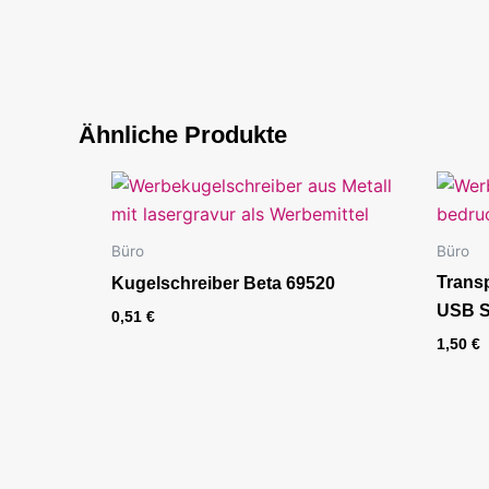
Ähnliche Produkte
Büro
Büro
Transp
Kugelschreiber Beta 69520
USB S
0,51
€
1,50
€