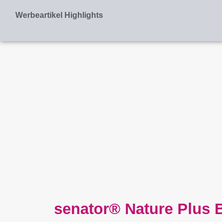
Zum
Werbeartikel Highlights
Inhalt
springen
senator® Nature Plus 