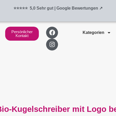
⭐⭐⭐⭐⭐ 5,0 Sehr gut | Google Bewertungen ↗
F
I
Persönlicher
Kategorien
a
n
Kontakt
c
s
e
t
b
a
o
g
o
r
k
a
m
Bio-Kugelschreiber mit Logo be