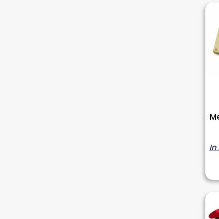
Me
In