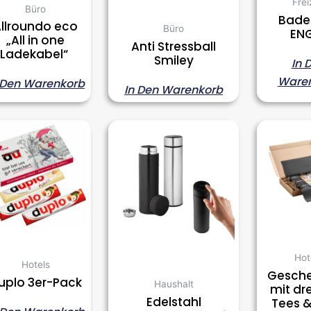
Frei
Büro
Bade
llroundo eco
Büro
EN
„All in one
Anti Stressball
Ladekabel“
Smiley
In 
Ware
 Den Warenkorb
In Den Warenkorb
Hot
Hotels
Gesch
uplo 3er-Pack
Haushalt
mit dr
Edelstahl
Tees 