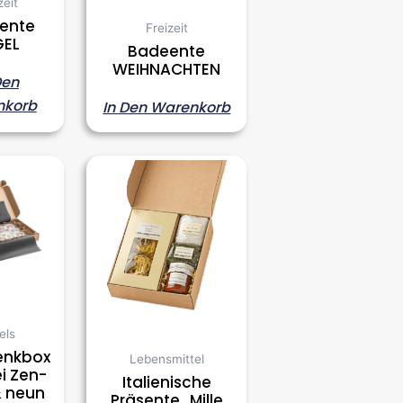
zeit
ente
Freizeit
GEL
Badeente
WEIHNACHTEN
Den
nkorb
In Den Warenkorb
els
enkbox
Lebensmittel
ei Zen-
Italienische
& neun
Präsente „Mille