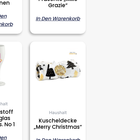
inen
Grazie“
Den
In Den Warenkorb
nkorb
halt
stoff
Haushalt
glas
Kuscheldecke
. No 1
„Merry Christmas“
Den