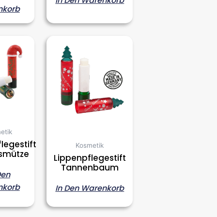
In Den Warenkorb
nkorb
etik
legestift
Kosmetik
usmütze
Lippenpflegestift
Tannenbaum
Den
nkorb
In Den Warenkorb