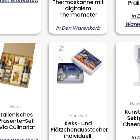
 Den Warenkorb
Thermoskanne mit
Pral
digitalem
Thermometer
In 
Ware
In Den Warenkorb
Haus
Hotels
Kunst
Italienisches
Haushalt
Sekt
Präsente-Set
Keks- und
Cheers
Via Culinaria“
Plätzchenausstecher
individuell
In 