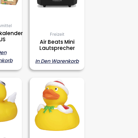
mittel
kalender
Freizeit
US
Air Beats Mini
Lautsprecher
Den
nkorb
In Den Warenkorb