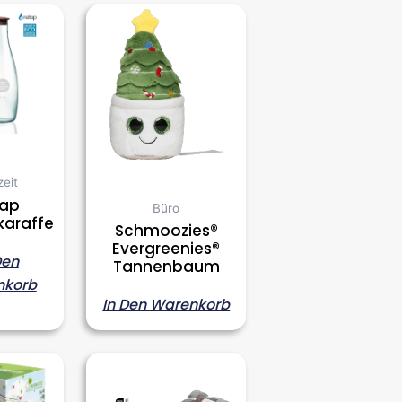
zeit
tap
Büro
karaffe
Schmoozies®
Evergreenies®
Den
Tannenbaum
nkorb
In Den Warenkorb