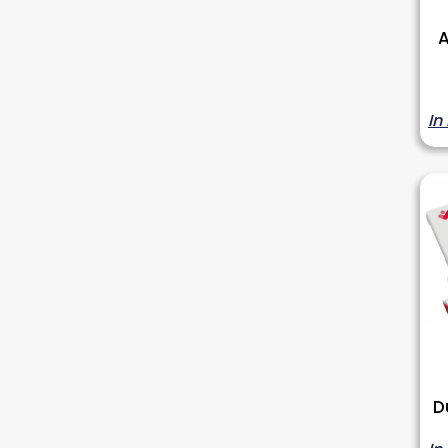
A
In
D