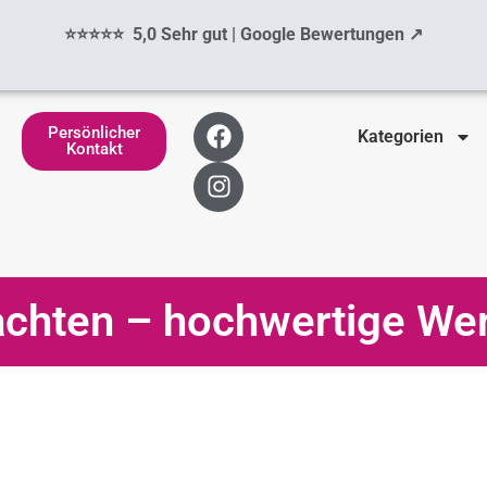
⭐⭐⭐⭐⭐ 5,0 Sehr gut | Google Bewertungen ↗
F
I
Persönlicher
Kategorien
a
n
Kontakt
c
s
e
t
b
a
o
g
o
r
k
a
achten – hochwertige W
m