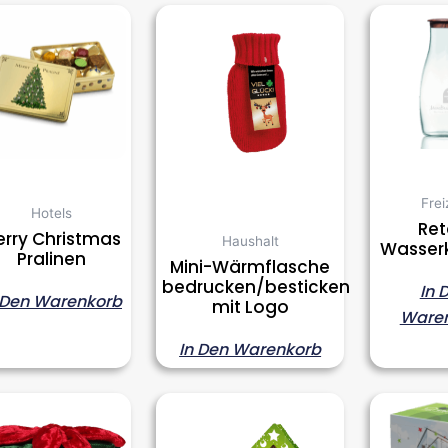
Frei
Hotels
Re
rry Christmas
Haushalt
Wasser
Pralinen
Mini-Wärmflasche
bedrucken/besticken
In 
 Den Warenkorb
mit Logo
Ware
In Den Warenkorb