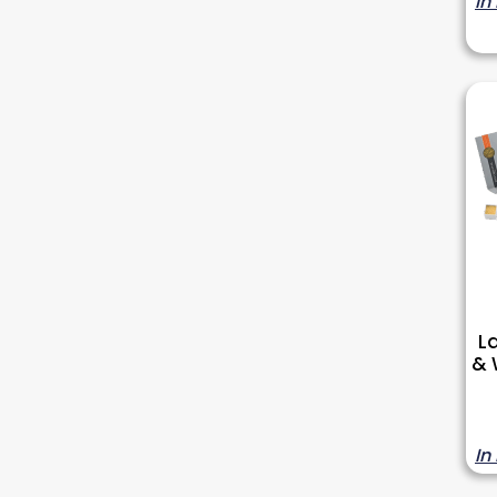
In
L
& 
In