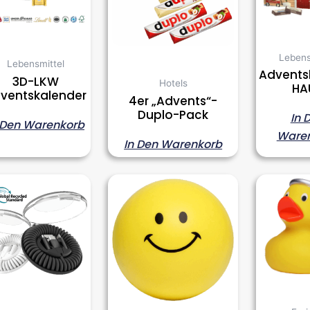
Lebens
Lebensmittel
Advents
3D-LKW
Hotels
HA
ventskalender
4er „Advents“-
Duplo-Pack
In 
 Den Warenkorb
Ware
In Den Warenkorb