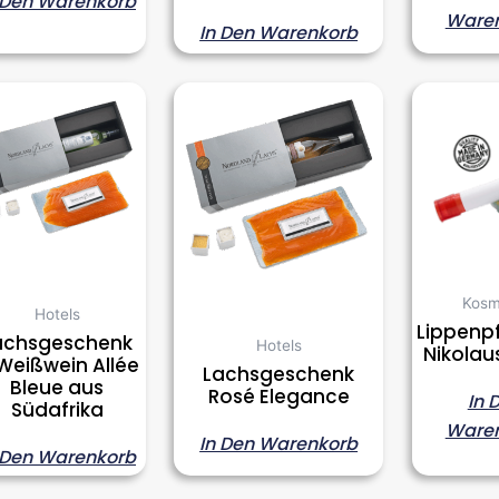
 Den Warenkorb
Ware
In Den Warenkorb
Kosm
Hotels
Lippenpf
achsgeschenk
Hotels
Nikola
Weißwein Allée
Lachsgeschenk
Bleue aus
Rosé Elegance
In 
Südafrika
Ware
In Den Warenkorb
 Den Warenkorb