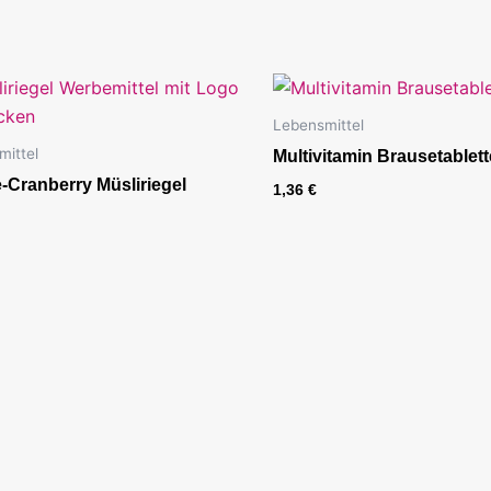
Lebensmittel
ittel
Multivitamin Brausetablet
e-Cranberry Müsliriegel
1,36
€