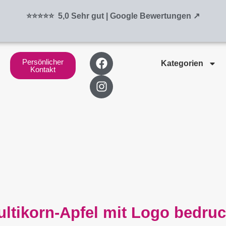
⭐⭐⭐⭐⭐ 5,0 Sehr gut | Google Bewertungen ↗
F
I
Persönlicher
Kategorien
a
n
Kontakt
c
s
e
t
b
a
o
g
o
r
k
a
m
ultikorn-Apfel mit Logo bedruc