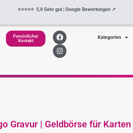
⭐⭐⭐⭐⭐ 5,0 Sehr gut | Google Bewertungen ↗
F
I
Persönlicher
Kategorien
a
n
Kontakt
c
s
e
t
b
a
o
g
o
r
k
a
m
o Gravur | Geldbörse für Karte