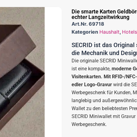
Die smarte Karten Geldbö
echter Langzeitwirkung
Art.Nr.
69718
Kategorien
Haushalt
,
Hotels
SECRID ist das Original
die Mechanik und Desig
Die originale SECRID Miniwalle
ist eine kompakte,
moderne Ge
Visitenkarten. Mit RFID-/NF
edler Logo-Gravur
wird die S
Werbegeschenk für Kunden, Mi
langlebig und außergewöhnlic
Wallet zu den beliebtesten P
SECRID Miniwallet mit Gravur 
Werbegeschenk.