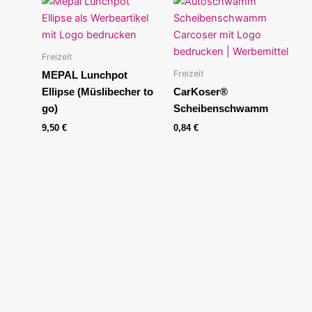
Freizeit
Freizeit
MEPAL Lunchpot
Ellipse (Müslibecher to
CarKoser®
go)
Scheibenschwamm
9,50
€
0,84
€