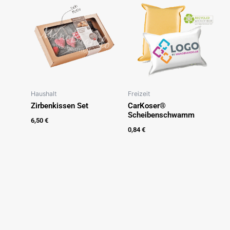
Haushalt
Freizeit
Zirbenkissen Set
CarKoser®
Scheibenschwamm
6,50
€
0,84
€