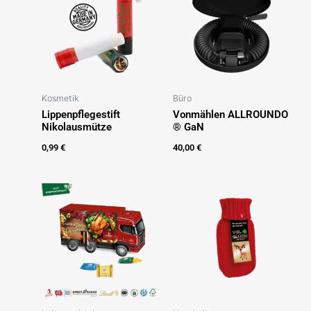
Kosmetik
Büro
Lippenpflegestift
Vonmählen ALLROUNDO
Nikolausmütze
® GaN
0,99
€
40,00
€