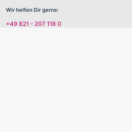
Wir helfen Dir gerne:
+49 821 - 207 118 0
Mo-Do 09:00 - 16:00 Uhr
Fr 09:00 - 13:00 Uhr
"EINFACH GUTE WERBEARTIKEL!"
Sinnvolle Werbegeschenke
Zuverlässige Liefertermine
Excellenter Service
Kontakt
Versand und Zahlungsbedingungen