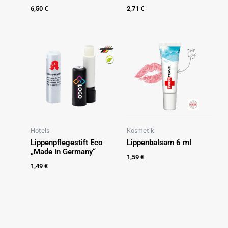
6,50
€
2,71
€
Hotels
Kosmetik
Lippenpflegestift Eco
Lippenbalsam 6 ml
„Made in Germany“
1,59
€
1,49
€