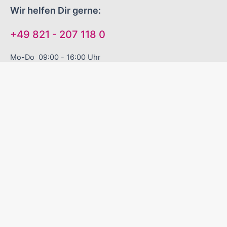
Wir helfen Dir gerne:
+49 821 - 207 118 0
Mo-Do 09:00 - 16:00 Uhr
Fr 09:00 - 13:00 Uhr
"EINFACH GUTE WERBEARTIKEL!"
Sinnvolle Werbegeschenke
Zuverlässige Liefertermine
Excellenter Service
Kontakt
Versand und Zahlungsbedingungen