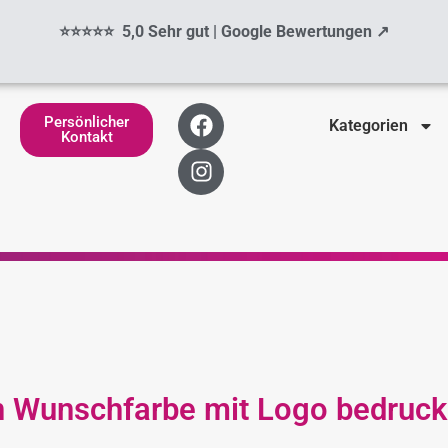
⭐⭐⭐⭐⭐ 5,0 Sehr gut | Google Bewertungen ↗
F
I
Persönlicher
Kategorien
a
n
Kontakt
c
s
e
t
b
a
o
g
o
r
k
a
m
in Wunschfarbe mit Logo bedruck