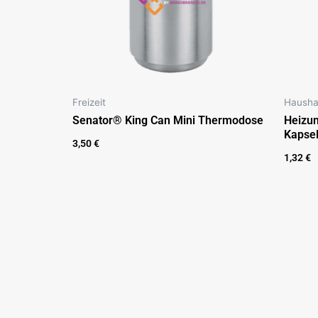
Freizeit
Hausha
Senator® King Can Mini Thermodose
Heizun
Kapse
3,50
€
1,32
€