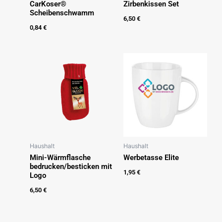
CarKoser®
Zirbenkissen Set
Scheibenschwamm
6,50
€
0,84
€
Haushalt
Haushalt
Mini-Wärmflasche
Werbetasse Elite
bedrucken/besticken mit
1,95
€
Logo
6,50
€