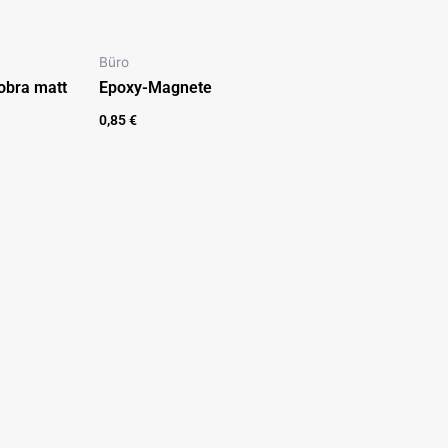
Büro
obra matt
Epoxy-Magnete
0,85
€