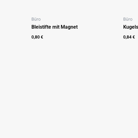
Büro
Büro
Bleistifte mit Magnet
Kugels
0,80
€
0,84
€