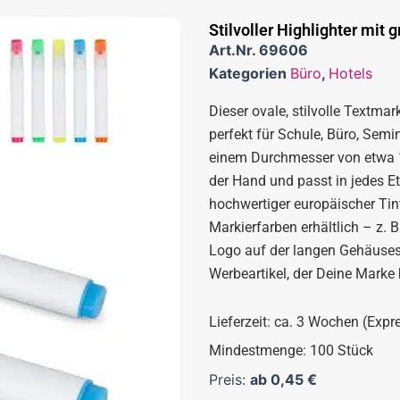
Stilvoller Highlighter mit
Art.Nr.
69606
Kategorien
Büro
,
Hotels
Dieser ovale, stilvolle Textmar
perfekt für Schule, Büro, Sem
einem Durchmesser von etwa 15
der Hand und passt in jedes Et
hochwertiger europäischer Tint
Markierfarben erhältlich – z. 
Logo auf der langen Gehäuses
Werbeartikel, der Deine Marke 
Lieferzeit: ca. 3 Wochen (Expr
Mindestmenge: 100 Stück
Preis:
ab
0,45
€