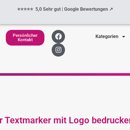
⭐⭐⭐⭐⭐ 5,0 Sehr gut | Google Bewertungen ↗
F
I
Persönlicher
Kategorien
a
n
Kontakt
c
s
e
t
b
a
o
g
o
r
k
a
m
ler Textmarker mit Logo bedrucke