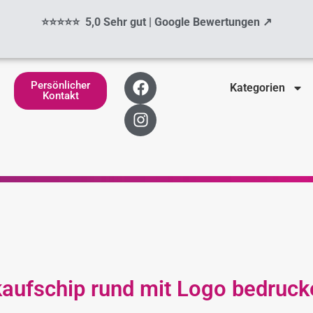
⭐⭐⭐⭐⭐ 5,0 Sehr gut | Google Bewertungen ↗
F
I
Persönlicher
Kategorien
a
n
Kontakt
c
s
e
t
b
a
o
g
o
r
k
a
m
aufschip rund mit Logo bedrucke