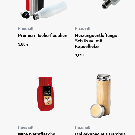
Haushalt
Haushalt
Premium Isolierflaschen
Heizungsentlüftungs
Schlüssel mit
3,80
€
Kapselheber
1,32
€
Haushalt
Haushalt
Mini-Wärmflasche
Isolierkanne aus Bambus