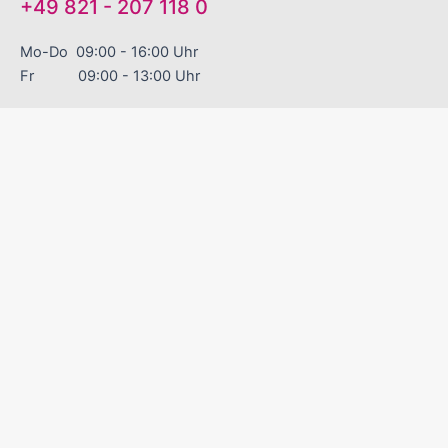
+49 821 - 207 118 0
Mo-Do 09:00 - 16:00 Uhr
Fr 09:00 - 13:00 Uhr
"EINFACH GUTE WERBEARTIKEL!"
Sinnvolle Werbegeschenke
Zuverlässige Liefertermine
Excellenter Service
Kontakt
Versand und Zahlungsbedingungen
Über uns
Datenschutz
Impressum