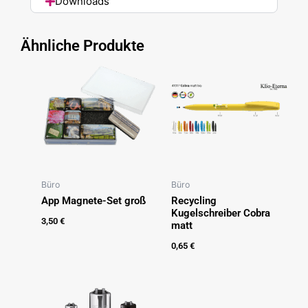
Downloads
Ähnliche Produkte
Büro
Büro
App Magnete-Set groß
Recycling
Kugelschreiber Cobra
3,50
€
matt
0,65
€