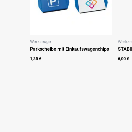
Werkzeuge
Werkze
Parkscheibe mit Einkaufswagenchips
STABI
1,35
€
6,00
€