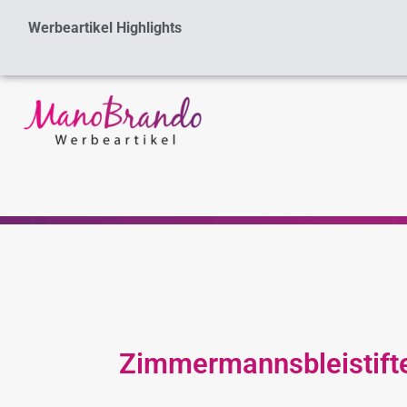
Zum
Werbeartikel Highlights
Inhalt
springen
Zimmermannsbleistifte