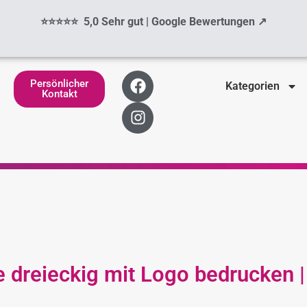
⭐⭐⭐⭐⭐ 5,0 Sehr gut | Google Bewertungen ↗
F
I
Persönlicher
Kategorien
a
n
Kontakt
c
s
e
t
b
a
o
g
o
r
k
a
m
 dreieckig mit Logo bedrucken | 