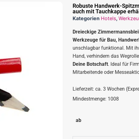
Robuste Handwerk-Spitzmar
auch mit Tauchkappe erhäl
Kategorien
Hotels
,
Werkzeu
Dreieckige Zimmermannsbleis
Werkzeuge für Bau, Handwerk
unschlagbar funktional. Mit ihr
Hand, verhindern das Wegroll
Deine Botschaft
. Ideal für Fi
Mitarbeitende oder Messeakti
Lieferzeit: ca. 3 Wochen (Expr
Mindestmenge: 1008
ab