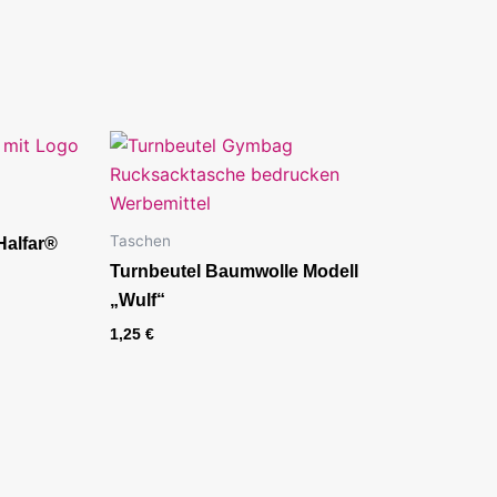
Taschen
Halfar®
Turnbeutel Baumwolle Modell
„Wulf“
1,25
€