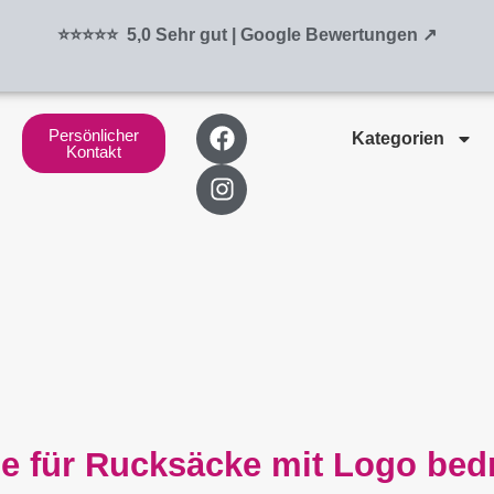
⭐⭐⭐⭐⭐ 5,0 Sehr gut | Google Bewertungen ↗
F
I
Persönlicher
Kategorien
a
n
Kontakt
c
s
e
t
b
a
o
g
o
r
k
a
m
für Rucksäcke mit Logo bedr