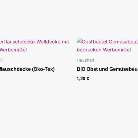
lt
Haushalt
flauschdecke (Öko-Tex)
BIO Obst und Gemüsebeut
1,20
€