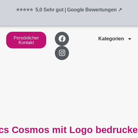
⭐⭐⭐⭐⭐ 5,0 Sehr gut | Google Bewertungen ↗
F
I
Persönlicher
Kategorien
a
n
Kontakt
c
s
e
t
b
a
o
g
o
r
k
a
m
cs Cosmos mit Logo bedrucke