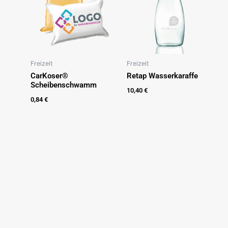
Freizeit
Freizeit
CarKoser®
Retap Wasserkaraffe
Scheibenschwamm
10,40
€
0,84
€