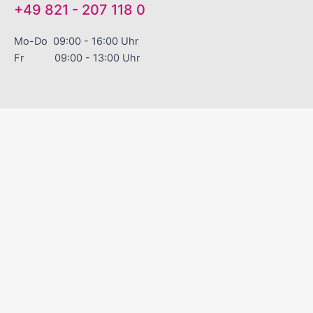
+49 821 - 207 118 0
Mo-Do 09:00 - 16:00 Uhr
Fr 09:00 - 13:00 Uhr
"EINFACH GUTE WERBEARTIKEL!"
Sinnvolle Werbegeschenke
Zuverlässige Liefertermine
Excellenter Service
Kontakt
Versand und Zahlungsbedingungen
Über uns
Datenschutz
Impressum