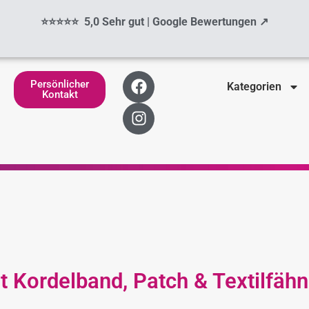
⭐⭐⭐⭐⭐ 5,0 Sehr gut | Google Bewertungen ↗
F
I
Persönlicher
Kategorien
a
n
Kontakt
c
s
e
t
b
a
o
g
o
r
k
a
m
Kordelband, Patch & Textilfähn