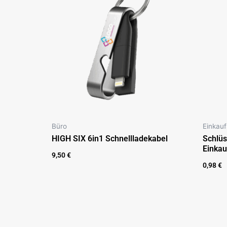
Büro
Einkau
HIGH SIX 6in1 Schnellladekabel
Schlü
Einkau
9,50
€
0,98
€