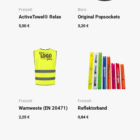
Freizeit
Büro
ActiveTowel® Relax
Original Popsockets
5,50
€
3,20
€
Freizeit
Freizeit
Warnweste (EN 20471)
Reflektorband
2,25
€
0,84
€