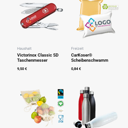
Haushalt
Freizeit
Victorinox Classic SD
CarKoser®
Taschenmesser
Scheibenschwamm
9,50
€
0,84
€