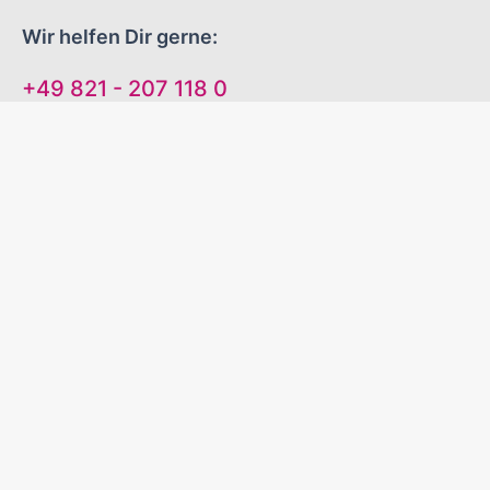
Wir helfen Dir gerne:
+49 821 - 207 118 0
Mo-Do 09:00 - 16:00 Uhr
Fr 09:00 - 13:00 Uhr
"EINFACH GUTE WERBEARTIKEL!"
Sinnvolle Werbegeschenke
Zuverlässige Liefertermine
Excellenter Service
Kontakt
Versand und Zahlungsbedingungen