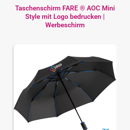
Taschenschirm FARE ® AOC Mini
Style mit Logo bedrucken |
Werbeschirm