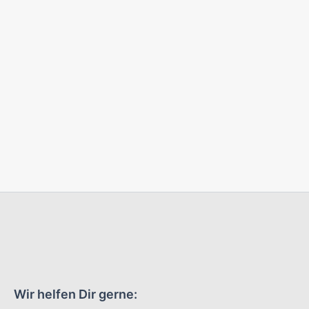
Wir helfen Dir gerne:
+49 821 - 207 118 0