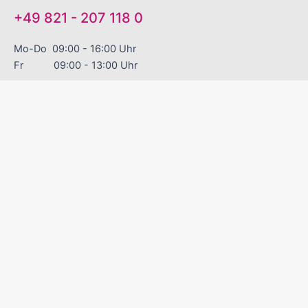
Mo-Do 09:00 - 16:00 Uhr
Fr 09:00 - 13:00 Uhr
"EINFACH GUTE WERBEARTIKEL!"
Sinnvolle Werbegeschenke
Zuverlässige Liefertermine
Excellenter Service
Kontakt
Versand und Zahlungsbedingungen
Über uns
Datenschutz
Impressum