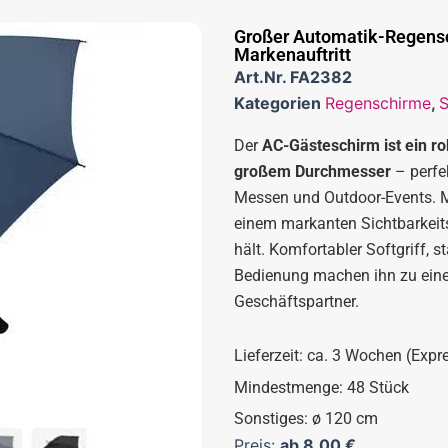
Großer Automatik-Regensch
Markenauftritt
Art.Nr.
FA2382
Kategorien
Regenschirme
,
S
Der
AC-Gästeschirm ist ein r
großem Durchmesser
– perfek
Messen und Outdoor-Events. M
einem markanten Sichtbarkeits
hält. Komfortabler Softgriff, 
Bedienung machen ihn zu ein
Geschäftspartner.
Lieferzeit: ca. 3 Wochen (Expr
Mindestmenge: 48 Stück
Sonstiges: ø 120 cm
Preis:
ab
8,00
€