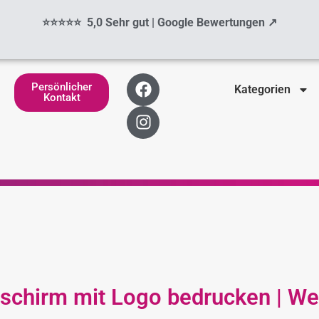
⭐⭐⭐⭐⭐ 5,0 Sehr gut | Google Bewertungen ↗
F
I
Persönlicher
Kategorien
a
n
Kontakt
c
s
e
t
b
a
o
g
o
r
k
a
m
schirm mit Logo bedrucken | Wer