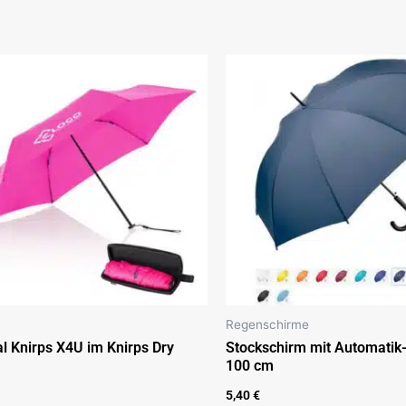
Regenschirme
al Knirps X4U im Knirps Dry
Stockschirm mit Automatik
®
100 cm
5,40
€