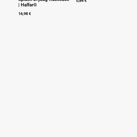
0,84
€
| Halfar®
16,98
€