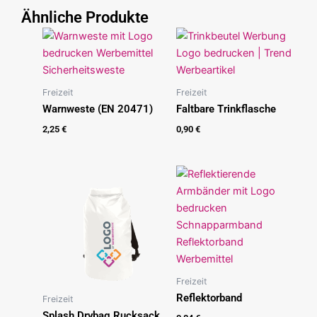
Ähnliche Produkte
Freizeit
Freizeit
Warnweste (EN 20471)
Faltbare Trinkflasche
2,25
€
0,90
€
Freizeit
Reflektorband
Freizeit
Splash Drybag Rucksack